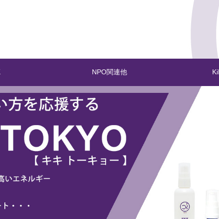
K
NPO関連他
K