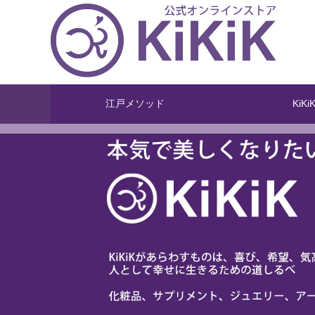
江戸メソッド
KiKi