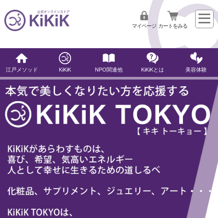
マイページ
カートをみる
江戸メソッド
KiKiK
NPO関連他
KiKiKとは
美容体験