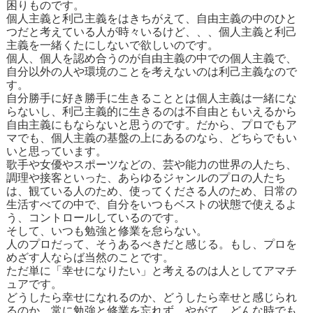
困りものです。
個人主義と利己主義をはきちがえて、自由主義の中のひと
つだと考えている人が時々いるけど、、、個人主義と利己
主義を一緒くたにしないで欲しいのです。
個人、個人を認め合うのが自由主義の中での個人主義で、
自分以外の人や環境のことを考えないのは利己主義なので
す。
自分勝手に好き勝手に生きることとは個人主義は一緒にな
らないし、利己主義的に生きるのは不自由ともいえるから
自由主義にもならないと思うのです。だから、プロでもア
マでも、個人主義の基盤の上にあるのなら、どちらでもい
いと思っています。
歌手や女優やスポーツなどの、芸や能力の世界の人たち、
調理や接客といった、あらゆるジャンルのプロの人たち
は、観ている人のため、使ってくださる人のため、日常の
生活すべての中で、自分をいつもベストの状態で使えるよ
う、コントロールしているのです。
そして、いつも勉強と修業を怠らない。
人のプロだって、そうあるべきだと感じる。もし、プロを
めざす人ならば当然のことです。
ただ単に「幸せになりたい」と考えるのは人としてアマチ
ュアです。
どうしたら幸せになれるのか、どうしたら幸せと感じられ
るのか、常に勉強と修業を忘れず、やがて、どんな時でも